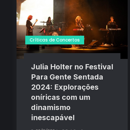
que
glorioso
conquistou
o
de
Parque
da
Turnstile
Cidade
que
conquistou
Críticas de Concertos
o
Parque
da
Julia Holter no Festival
Cidade
Para Gente Sentada
2024: Explorações
oníricas com um
dinamismo
inescapável