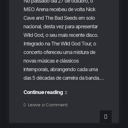
No passado dia 27 de outubro, o
de
MEO Arena recebeu de volta Nick
Deftones
Cave and The Bad Seeds em solo
e
nacional, desta vez para apresentar
Beach
Wild God, o seu mais recente disco.
House
Integrado na The Wild God Tour, o
concerto ofereceu uma mistura de
novas músicas e clássicos
intemporais, abrangendo cada uma
das 5 décadas de carreira da banda.…
Nick
Continue reading
Cave
on
Leave a Comment
Nick
&
Cave
&
the
the
Bad
Bad