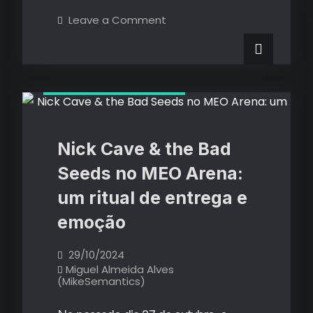
Sound
on
Leave a Comment
Primavera
Porto
Sound
Porto
2025
2025
(2º
(2º
Dia):
Críticas de Concertos
A
Dia):
promessa
selada
A
de
Chat
promessa
Pile
Nick Cave & the Bad
e
selada
o
Seeds no MEO Arena:
legado
de
imensurável
um ritual de entrega e
de
Chat
Deftones
e
emoção
Pile
Beach
House
e
29/10/2024
o
Miguel Almeida Alves
(MikeSemantics)
legado
imensurável