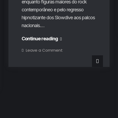
enquanto figuras maiores do rock
contemporâneo e pelo regresso
hipnotizante dos Slowdive aos palcos
nacionais.…
Vodafone
Continue reading
Paredes
on
Leave a Comment
Vodafone
de
Paredes
de
Coura
Coura
2024
2024
(4º
Dia):
(4º
O
passado,
Dia):
presente
e
O
futuro
da
passado,
música
de
presente
guitarras
e