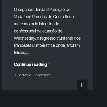
O segundo dia da 31ª edição do
Vodafone Paredes de Coura ficou
marcado pela intensidade
confessional da atuação de
Wednesday, o regresso triunfante dos
franceses L’Impératrice onde já foram
felizes,…
Vodafone
Continue reading
Paredes
on
Leave a Comment
Vodafone
de
Paredes
de
Coura
Coura
2024
2024
(2º
Dia):
(2º
‘Victory
laps’,