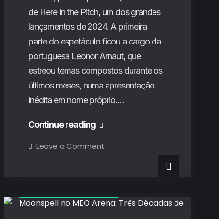
Magdalena
de Here in the Pitch, um dos grandes
Bay
lançamentos de 2024. A primeira
parte do espetáculo ficou a cargo da
portuguesa Leonor Arnaut, que
estreou temas compostos durante os
últimos meses, numa apresentação
inédita em nome próprio.…
Jessica
Continue reading
Pratt
on
Leave a Comment
Jessica
no
Pratt
no
Vale
Vale
Perdido:
Perdido:
Sabedoria
Críticas de Concertos
folk
Sabedoria
para
o
folk
silêncio