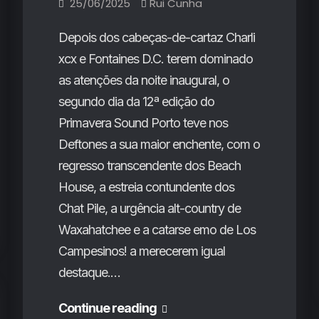
25/06/2025
Rui Cunha
Depois dos cabeças-de-cartaz Charli
xcx e Fontaines D.C. terem dominado
as atenções da noite inaugural, o
segundo dia da 12ª edição do
Primavera Sound Porto teve nos
Deftones a sua maior enchente, com o
regresso transcendente dos Beach
House, a estreia contundente dos
Chat Pile, a urgência alt-country de
Waxahatchee e a catarse emo de Los
Campesinos! a merecerem igual
destaque.…
Primavera
Continue reading