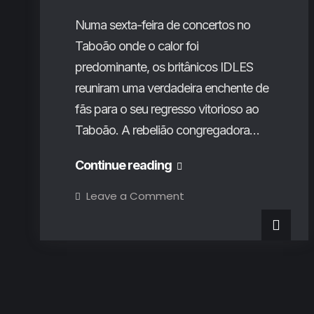
Numa sexta-feira de concertos no
Taboão onde o calor foi
predominante, os britânicos IDLES
reuniram uma verdadeira enchente de
fãs para o seu regresso vitorioso ao
Taboão. A rebelião congregadora…
Vodafone
Continue reading
Paredes
on
Leave a Comment
Vodafone
de
Paredes
de
Coura
Coura
2024
2024
(3º
Dia):
(3º
Celebrações
universais,
Dia):
propostas
nostálgicas
Celebrações