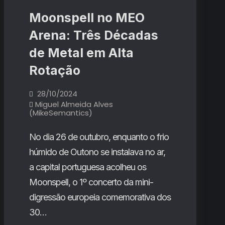
da
para
noite
Moonspell no MEO
o
Arena: Três Décadas
silêncio
de Metal em Alta
da
Rotação
noite
28/10/2024
Miguel Almeida Alves
(MikeSemantics)
No dia 26 de outubro, enquanto o frio
húmido de Outono se instalava no ar,
a capital portuguesa acolheu os
Moonspell, o 1º concerto da mini-
digressão europeia comemorativa dos
30…