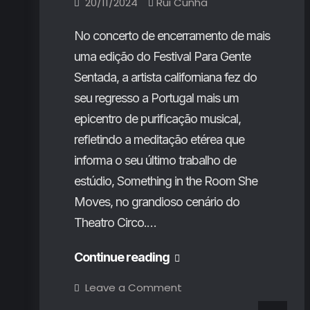
20/11/2024
Rui Cunha
No concerto de encerramento de mais
uma edição do Festival Para Gente
Sentada, a artista californiana fez do
seu regresso a Portugal mais um
epicentro de purificação musical,
refletindo a meditação etérea que
informa o seu último trabalho de
estúdio, Something in the Room She
Moves, no grandioso cenário do
Theatro Circo.…
Julia
Continue reading
Holter
on
Leave a Comment
Julia
no
Holter