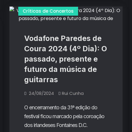
Seeds
no
Seeds
Críticas de Concertos
MEO
Arena:
no
um
ritual
MEO
de
entrega
Arena:
Vodafone Paredes de
e
emoção
um
Coura 2024 (4º Dia): O
ritual
passado, presente e
de
futuro da música de
entrega
e
guitarras
emoção
24/08/2024
Rui Cunha
O encerramento da 31ª edição do
festival ficou marcado pela coroação
dos irlandeses Fontaines D.C.