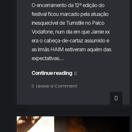
O encerramento da 12ª edição do
festival ficou marcado pela atuação
inesquecível de Turnstile no Palco
Vodafone, num dia em que Jamie xx
era o cabeça-de-cartaz assumido e
as irmãs HAIM estiveram aquém das
expectativas.…
Primavera
Continue reading
Sound
on
Leave a Comment
Primavera
Porto
Sound
Porto
2025
2025
(3º
(3º
Dia): O
hardcore
Dia): O
glorioso
de
hardcore
Turnstile