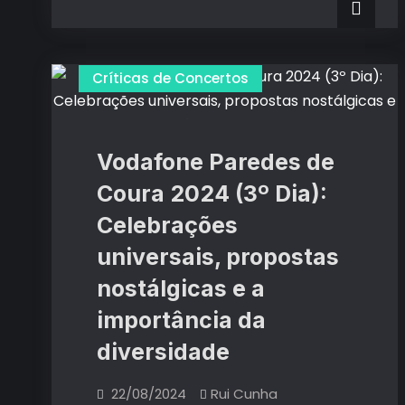
no
Festival
Festival
Para
Para
Gente
Sentada
Gente
Críticas de Concertos
2024:
Explorações
Sentada
oníricas
com
2024:
um
dinamismo
Explorações
Vodafone Paredes de
inescapável
oníricas
Coura 2024 (3º Dia):
com
Celebrações
um
universais, propostas
dinamismo
inescapável
nostálgicas e a
importância da
diversidade
22/08/2024
Rui Cunha