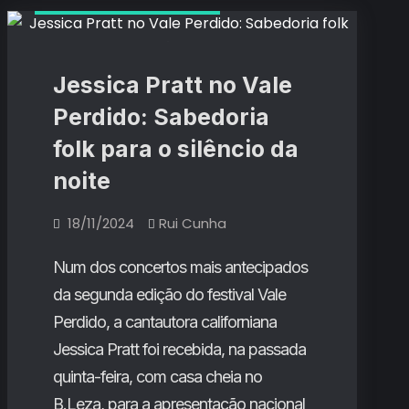
Críticas de Concertos
O
Dia):
triunfo
repetido
O
de
Fontaines
triunfo
D.C.
Jessica Pratt no Vale
e
repetido
a
Perdido: Sabedoria
celebração
de
pop
folk para o silêncio da
de
Fontaines
Charli
xcx
noite
D.C.
e
Magdalena
e
Bay
18/11/2024
Rui Cunha
a
celebração
Num dos concertos mais antecipados
pop
da segunda edição do festival Vale
de
Perdido, a cantautora californiana
Charli
Jessica Pratt foi recebida, na passada
xcx
quinta-feira, com casa cheia no
e
B.Leza, para a apresentação nacional