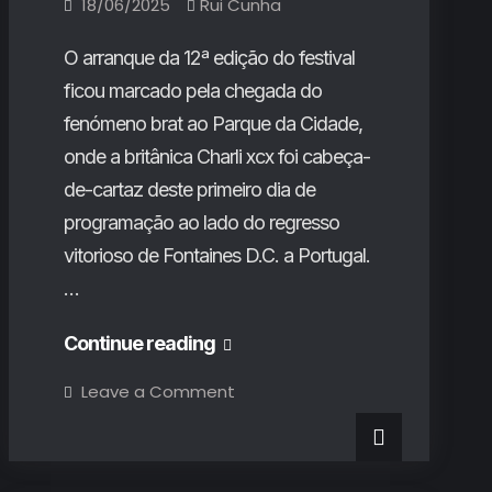
18/06/2025
Rui Cunha
O arranque da 12ª edição do festival
ficou marcado pela chegada do
fenómeno brat ao Parque da Cidade,
onde a britânica Charli xcx foi cabeça-
de-cartaz deste primeiro dia de
programação ao lado do regresso
vitorioso de Fontaines D.C. a Portugal.
…
Primavera
Continue reading
Sound
on
Leave a Comment
Primavera
Porto
Sound
Porto
2025
2025
(1º
(1º
Dia):