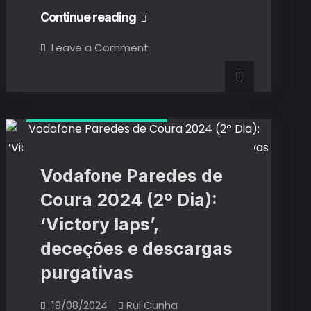
Moonspell
Continue reading
no
on
Leave a Comment
Moonspell
MEO
no
MEO
Arena:
Arena:
Três
Três
Décadas
Críticas de Concertos
de
Décadas
Metal
em
de
Alta
Rotação
Metal
Vodafone Paredes de
em
Coura 2024 (2º Dia):
Alta
‘Victory laps’,
Rotação
deceções e descargas
purgativas
19/08/2024
Rui Cunha