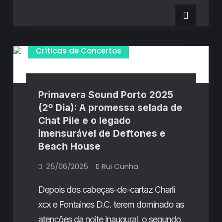
Primavera
Porto
Sound
Porto
2025
2025
(3º
(3º
Dia): O
hardcore
Dia): O
Críticas de Concertos
glorioso
de
hardcore
Turnstile
que
glorioso
conquistou
o
de
Primavera Sound Porto 2025
Parque
da
(2º Dia): A promessa selada de
Turnstile
Cidade
Chat Pile e o legado
que
imensurável de Deftones e
conquistou
Beach House
o
25/06/2025
Rui Cunha
Parque
da
Depois dos cabeças-de-cartaz Charli
Cidade
xcx e Fontaines D.C. terem dominado as
atenções da noite inaugural, o segundo