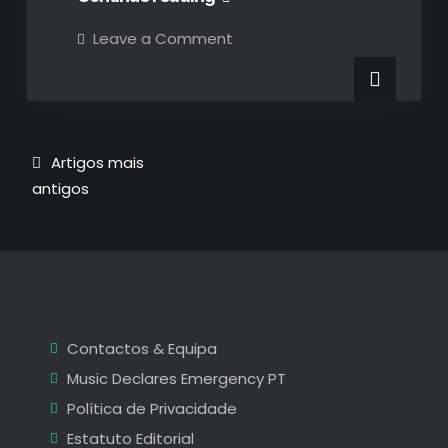
Cave
on
Leave a Comment
Nick
&
Cave
&
the
the
Bad
Bad
Seeds
no
Seeds
MEO
Navegação
Artigos mais
Arena:
no
um
antigos
de
ritual
MEO
de
artigos
entrega
Arena:
e
emoção
um
ritual
de
Contactos & Equipa
entrega
Music Declares Emergency PT
e
Política de Privacidade
emoção
Estatuto Editorial