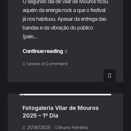
O segundo dia de Vilar de Mouros ficou
aquém da energia rock a que o festival
já nos habituou. Apesar da entrega das
bandas e da vibração do público
(pelo…
Fotogaleria
Continue reading
Vilar
on
Leave a Comment
Fotogaleria
de
Vilar
de
Mouros
Mouros
Fotogalerias
2025
2025
–
2º
–
Dia
2º
Fotogaleria Vilar de Mouros
Dia
2025 – 1º Dia
21/08/2025
Bruno Ferreira