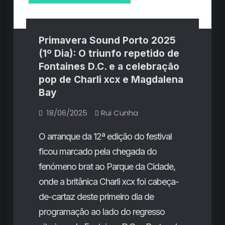
selada
A
de
Chat
promessa
Pile
e
selada
Primavera Sound Porto 2025
o
legado
(1º Dia): O triunfo repetido de
de
imensurável
Fontaines D.C. e a celebração
de
Chat
Deftones
pop de Charli xcx e Magdalena
e
Pile
Beach
Bay
House
e
18/06/2025
Rui Cunha
o
legado
O arranque da 12ª edição do festival
imensurável
ficou marcado pela chegada do
de
fenómeno brat ao Parque da Cidade,
Deftones
onde a britânica Charli xcx foi cabeça-
e
de-cartaz deste primeiro dia de
Beach
programação ao lado do regresso
House