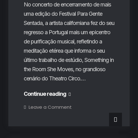
No concerto de encerramento de mais
celebração
uma edição do Festival Para Gente
pop
Sentada, a artista californiana fez do seu
de
regresso a Portugal mais um epicentro
Charli
de purificação musical, refletindo a
xcx
meditação etérea que informa o seu
e
último trabalho de estúdio, Something in
Magdalena
the Room She Moves, no grandioso
Bay
cenário do Theatro Circo.…
Julia
Continue reading
Holter
on
Leave a Comment
Julia
no
Holter
no
Festival
Festival
Para
Para
Críticas de Concertos
Gente