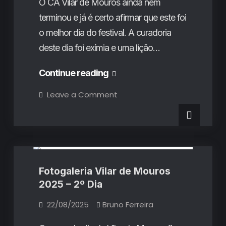
O CA Vilar de Mouros ainda nem
terminou e já é certo afirmar que este foi
o melhor dia do festival. A curadoria
deste dia foi exímia e uma lição…
Fotogaleria
Continue reading
Vilar
on
Leave a Comment
Fotogaleria
de
Vilar
de
Mouros
Mouros
Fotogalerias
2025
2025
–
3º
–
Dia
3º
Fotogaleria Vilar de Mouros
Dia
2025 – 2º Dia
22/08/2025
Bruno Ferreira