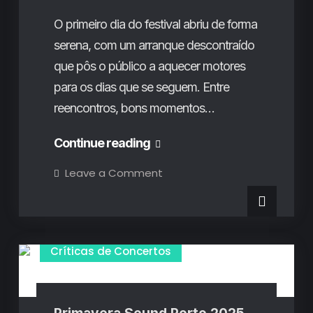
O primeiro dia do festival abriu de forma
serena, com um arranque descontraído
que pôs o público a aquecer motores
para os dias que se seguem. Entre
reencontros, bons momentos…
Fotogaleria
Continue reading
Vilar
on
Leave a Comment
Fotogaleria
de
Vilar
de
Mouros
Mouros
2025
2025
–
1º
–
Críticas de Concertos
Dia
1º
Dia