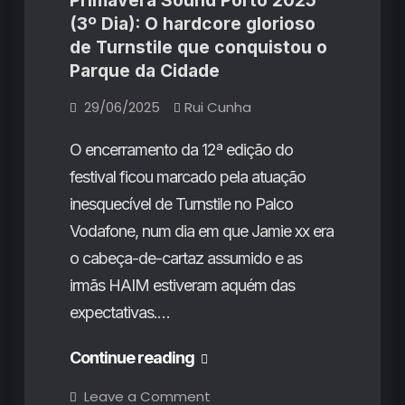
Primavera Sound Porto 2025
(3º Dia): O hardcore glorioso
de Turnstile que conquistou o
Parque da Cidade
29/06/2025
Rui Cunha
O encerramento da 12ª edição do
festival ficou marcado pela atuação
inesquecível de Turnstile no Palco
Vodafone, num dia em que Jamie xx era
o cabeça-de-cartaz assumido e as
irmãs HAIM estiveram aquém das
expectativas.…
Primavera
Continue reading
Sound
on
Leave a Comment