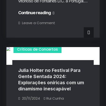
vitorioso de Fontaines D.C. a Portugal.…
Primavera
Continue reading
Sound
on
Leave a Comment
Primavera
Porto
Sound
Porto
2025
2025
(1º
(1º
Dia):
O
Dia):
Críticas de Concertos
triunfo
repetido
O
de
Fontaines
triunfo
D.C.
e
repetido
Julia Holter no Festival Para
a
celebração
Gente Sentada 2024:
de
pop
Explorações oníricas com um
de
Fontaines
Charli
dinamismo inescapável
xcx
D.C.
e
Magdalena
e
20/11/2024
Rui Cunha
Bay
a