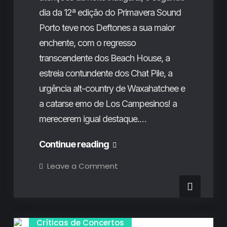
dia da 12ª edição do Primavera Sound
Porto teve nos Deftones a sua maior
enchente, com o regresso
transcendente dos Beach House, a
estreia contundente dos Chat Pile, a
urgência alt-country de Waxahatchee e
a catarse emo de Los Campesinos! a
merecerem igual destaque.…
Primavera
Continue reading
Sound
on
Leave a Comment
Primavera
Porto
Sound
Porto
2025
2025
(2º
(2º
Dia):
A
Dia):
Críticas de Concertos
promessa