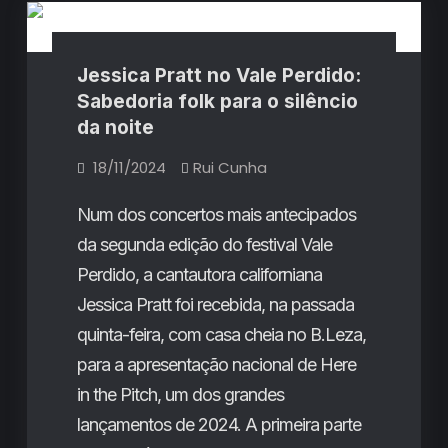
Sentada
Gente
2024:
Explorações
Sentada
oníricas
com
2024:
Jessica Pratt no Vale Perdido:
um
dinamismo
Explorações
Sabedoria folk para o silêncio
inescapável
da noite
oníricas
com
18/11/2024
Rui Cunha
um
Num dos concertos mais antecipados
dinamismo
da segunda edição do festival Vale
inescapável
Perdido, a cantautora californiana
Jessica Pratt foi recebida, na passada
quinta-feira, com casa cheia no B.Leza,
para a apresentação nacional de Here
in the Pitch, um dos grandes
lançamentos de 2024. A primeira parte