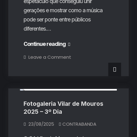
espetáculo que conseguiu unir
gerações e mostrar como a música
pode ser ponte entre públicos
diferentes.…
Fotogaleria
Continue reading
Vilar
on
Leave a Comment
Fotogaleria
de
Vilar
de
Mouros
Mouros
Fotogalerias
2025
2025
–
4º
–
Dia
4º
Fotogaleria Vilar de Mouros
Dia
2025 – 3º Dia
23/08/2025
CONTRABANDA