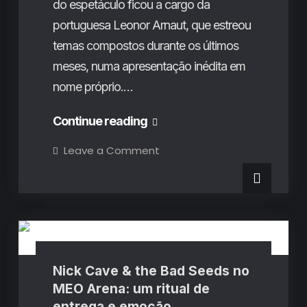
do espetáculo ficou a cargo da
portuguesa Leonor Arnaut, que estreou
temas compostos durante os últimos
meses, numa apresentação inédita em
nome próprio.…
Jessica
Continue reading
Pratt
on
Leave a Comment
Jessica
no
Pratt
no
Vale
Vale
Perdido:
Perdido:
Críticas de Concertos
Sabedoria
folk
Sabedoria
para
o
folk
silêncio
da
para
Nick Cave & the Bad Seeds no
noite
o
MEO Arena: um ritual de
entrega e emoção
silêncio