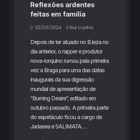
Chat
e
Reflexões ardentes
GRP
a
feitas em família
surpresa
02/03/2024
Rui Cunha
de
Chat
Depois de ter atuado no B.leza no
GRP
dia anterior, o rapper e produtor
nova-iorquino rumou pela primeira
vez a Braga para uma das datas
inaugurais da sua digressão
mundial de apresentação de
“Burning Desire”, editado em
outubro passado. A primeira parte
do espetáculo ficou a cargo de
Jadasea e SALIMATA.…