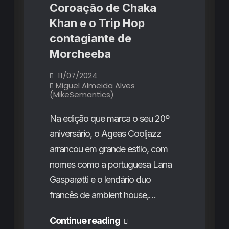
reinvenções
regresso
Coroação de Chaka
frustrantes
e
entre
Khan e o Trip Hop
o
gospel
voos
contagiante de
celebrativo
altos,
Morcheeba
reinvenções
11/07/2024
frustrantes
Miguel Almeida Alves
e
(MikeSemantics)
o
Na edição que marca o seu 20º
gospel
aniversário, o Ageas Cooljazz
celebrativo
arrancou em grande estilo, com
nomes como a portuguesa Lana
Gasparøtti e o lendário duo
francês de ambient house,…
Ageas
Continue reading