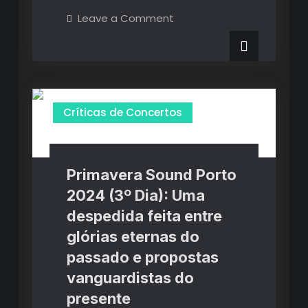
Cooljazz:
on
Leave a Comment
Ageas
A
Cooljazz:
A
Coroação
Coroação
de
de
Chaka
Khan
Chaka
e
o
Khan
Críticas de Concertos
Trip
Hop
e
contagiante
de
o
Morcheeba
Primavera Sound Porto
Trip
2024 (3º Dia): Uma
Hop
despedida feita entre
contagiante
glórias eternas do
de
passado e propostas
Morcheeba
vanguardistas do
presente