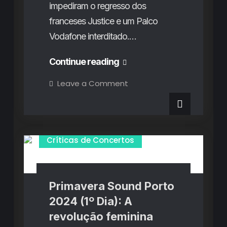
impediram o regresso dos
franceses Justice e um Palco
Vodafone interditado.…
Primavera
Continue reading
Sound
on
Leave a Comment
Primavera
Porto
Sound
Porto
2024
2024
(2º
(2º
Dia):
A
Dia):
Críticas de Concertos
enchente
de
A
Lana
Del
enchente
Rey,
a
de
Primavera Sound Porto
coroação
de
Lana
2024 (1º Dia): A
The
Last
Del
revolução feminina
Dinner