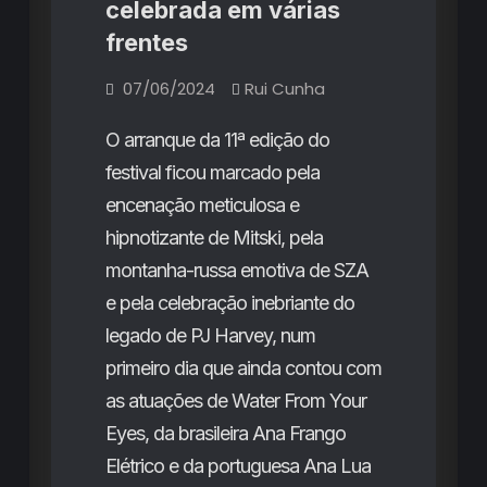
Party
Rey,
celebrada em várias
e
um
a
frentes
dia
repleto
coroação
de
07/06/2024
Rui Cunha
contratempos
de
The
O arranque da 11ª edição do
Last
festival ficou marcado pela
Dinner
encenação meticulosa e
Party
hipnotizante de Mitski, pela
e
montanha-russa emotiva de SZA
um
e pela celebração inebriante do
dia
legado de PJ Harvey, num
repleto
primeiro dia que ainda contou com
de
as atuações de Water From Your
contratempos
Eyes, da brasileira Ana Frango
Elétrico e da portuguesa Ana Lua