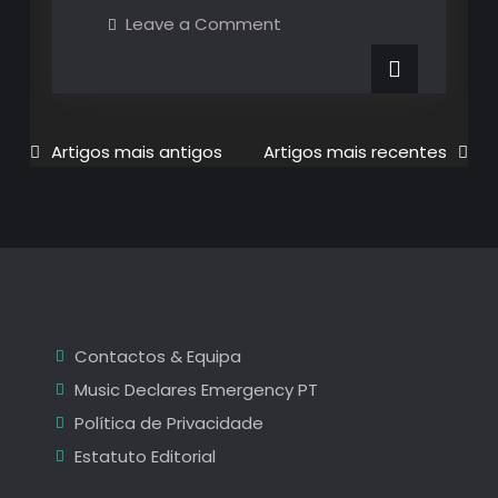
National
on
Leave a Comment
The
no
National
no
Super
Super
Bock
Bock
Arena:
Uma
Arena:
Navegação
Artigos mais antigos
Artigos mais recentes
carta
de
Uma
de
amor
em
carta
jeito
artigos
de
de
maratona
amor
em
jeito
Contactos & Equipa
de
Music Declares Emergency PT
maratona
Política de Privacidade
Estatuto Editorial