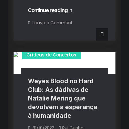
Tim
Continue reading
Bernardes
on
Leave a Comment
Tim
no
Bernardes
no
Coliseu
Coliseu
do
do
Porto:
Baladas
Porto:
Críticas de Concertos
de
grandes
Baladas
emoções
com
de
um
recinto
grandes
Weyes Blood no Hard
à
medida
emoções
Club: As dádivas de
com
Natalie Mering que
um
devolvem a esperança
recinto
à humanidade
à
31/10/2023
Rui Cunha