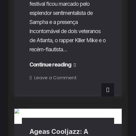
festival ficou marcado pelo
esplendor sentimentalista de
Sampha e a presença
incontornável de dois veteranos
de Atlanta, o rapper Killer Mike e o
recém-flautista…
Vodafone
Continue reading
Paredes
on
Leave a Comment
Vodafone
de
Paredes
de
Coura
Coura
2024
2024
Críticas de Concertos
(1º
dia):
(1º
Um
regresso
dia):
entre
voos
Um
Ageas Cooljazz: A
altos,