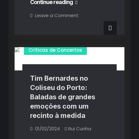
MIKE
Continue reading
no
on
Leave a Comment
MIKE
gnration:
no
gnration:
Reflexões
Reflexões
ardentes
ardentes
feitas
em
feitas
Críticas de Concertos
família
em
família
Tim Bernardes no
Coliseu do Porto:
Baladas de grandes
emoções com um
recinto à medida
01/02/2024
Rui Cunha