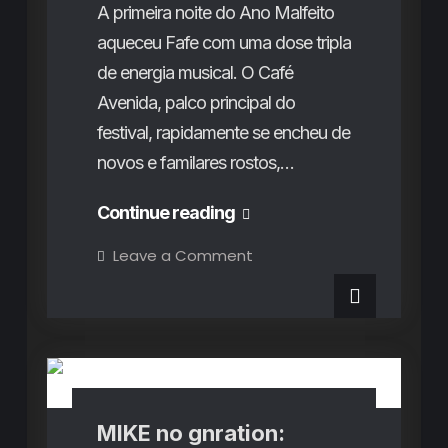
A primeira noite do Ano Malfeito
aqueceu Fafe com uma dose tripla
de energia musical. O Café
Avenida, palco principal do
festival, rapidamente se encheu de
novos e familares rostos,…
Ano
Continue reading
Malfeito
on
Leave a Comment
Ano
dá
Malfeito
dá
o
o
mote:
mote:
Críticas de Concertos
Jesus
Cristas,
Jesus
Chequillas
e
Cristas,
a
surpresa
Chequillas
MIKE no gnration:
de