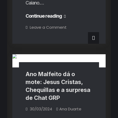
Caiano.…
Primavera
Continue reading
Sound
on
Leave a Comment
Primavera
Porto
Sound
Porto
2024
2024
(1º
(1º
Críticas de Concertos
Dia):
A
Dia):
revolução
feminina
A
celebrada
em
revolução
Ano Malfeito dá o
várias
frentes
feminina
mote: Jesus Cristas,
celebrada
Chequillas e a surpresa
em
de Chat GRP
várias
30/03/2024
Ana Duarte
frentes