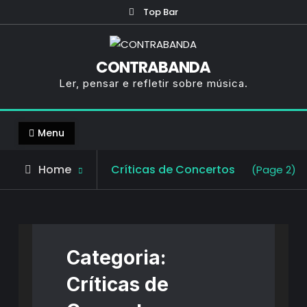
Skip
Top Bar
to
content
CONTRABANDA
Ler, pensar e refletir sobre música.
Menu
Archive
Home
Críticas de Concertos
(Page 2)
for
Categoria:
Críticas de