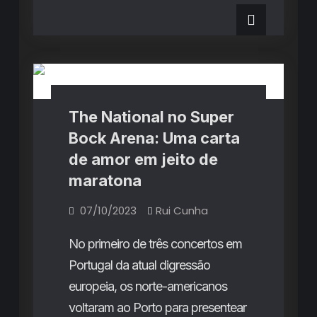
Weyes
no
Blood
no
Hard
Hard
Club:
Club:
Críticas de Concertos
As
dádivas
As
de
Natalie
dádivas
Mering
que
de
The National no Super
devolvem
a
Natalie
Bock Arena: Uma carta
esperança
à
Mering
de amor em jeito de
humanidade
que
maratona
devolvem
07/10/2023
Rui Cunha
a
esperança
No primeiro de três concertos em
à
Portugal da atual digressão
humanidade
europeia, os norte-americanos
voltaram ao Porto para presentear