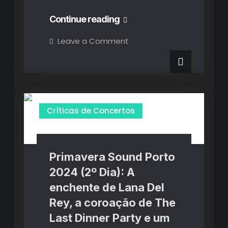
Primavera
Continue reading
Sound
on
Leave a Comment
Primavera
Porto
Sound
Porto
2024
2024
(3º
(3º
Dia):
Uma
Dia):
despedida
feita
Uma
Críticas de Concertos
entre
glórias
despedida
eternas
do
feita
passado
e
Primavera Sound Porto
entre
propostas
vanguardistas
2024 (2º Dia): A
glórias
do
presente
enchente de Lana Del
eternas
Rey, a coroação de The
do
Last Dinner Party e um
passado