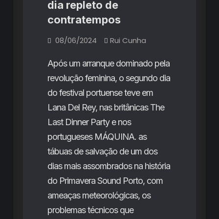
dia repleto de
e
contratempos
propostas
vanguardistas
08/06/2024
Rui Cunha
do
presente
Após um arranque dominado pela
revolução feminina, o segundo dia
do festival portuense teve em
Lana Del Rey, nas britânicas The
Last Dinner Party e nos
portugueses MÁQUINA. as
tábuas de salvação de um dos
dias mais assombrados na história
do Primavera Sound Porto, com
ameaças meteorológicas, os
problemas técnicos que