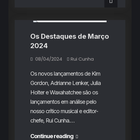
de
Abril
Abril
Destaques do Mês
Rubricas
2024
2024
Os Destaques de Março
2024
08/04/2024
Rui Cunha
Os novos lançamentos de Kim
Gordon, Adrianne Lenker, Julia
Holter e Waxahatchee são os
lançamentos em análise pelo
nosso crítico musical e editor-
chefe, Rui Cunha.…
Os
Continue reading