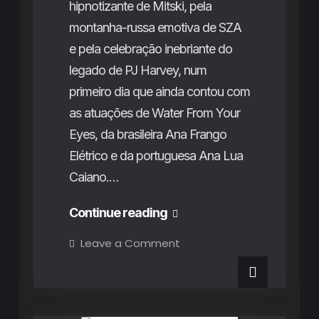
Party
hipnotizante de Mitski, pela
e
montanha-russa emotiva de SZA
um
e pela celebração inebriante do
dia
legado de PJ Harvey, num
repleto
primeiro dia que ainda contou com
de
as atuações de Water From Your
contratempos
Eyes, da brasileira Ana Frango
Elétrico e da portuguesa Ana Lua
Caiano.…
Primavera
Continue reading
Sound
on
Leave a Comment
Primavera
Porto
Sound
Porto
2024
2024
Destaques do Mês
Rubricas
(1º
(1º
Dia):
A
Dia):