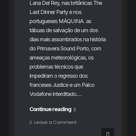
Lana Del Rey, nas britânicas The
Last Dinner Party e nos
portugueses MÁQUINA. as
tábuas de salvação de um dos
dias mais assombrados na história
do Primavera Sound Porto, com
ameaças meteorológicas, os
problemas técnicos que
impediram o regresso dos
franceses Justice e um Palco
Vodafone interditado.…
Primavera
Continue reading
Sound
on
Leave a Comment
Primavera
Porto
Sound
Porto