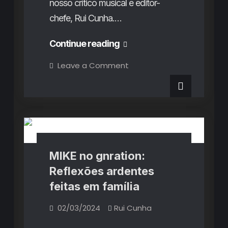
nosso crítico musical e editor-
chefe, Rui Cunha.…
Os
Continue reading
Destaques
on
Leave a Comment
Os
de
Destaques
de
Janeiro
Janeiro
e
e
Críticas de Concertos
Fevereiro
2024
Fevereiro
2024
MIKE no gnration:
Reflexões ardentes
feitas em família
02/03/2024
Rui Cunha