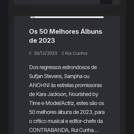
Coliseu
Listas
do
do
Porto:
Baladas
Porto:
de
grandes
Baladas
emoções
Os 50 Melhores Álbuns
com
de
um
de 2023
recinto
grandes
à
medida
emoções
29/12/2023
Rui Cunha
com
Dos regressos estrondosos de
um
Sufjan Stevens, Sampha ou
recinto
ANOHNI às estreias promissoras
à
de Kara Jackson, Nourished by
medida
Time e Model/Actriz, estes são os
50 melhores álbuns de 2023, para
o crítico musical e editor-chefe da
CONTRABANDA, Rui Cunha.…