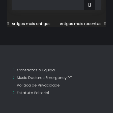
Destaques
de
Outubro
Outubro
2023
2023
Navegação
Artigos mais antigos
Artigos mais recentes
de
artigos
Contactos & Equipa
Music Declares Emergency PT
Política de Privacidade
Estatuto Editorial