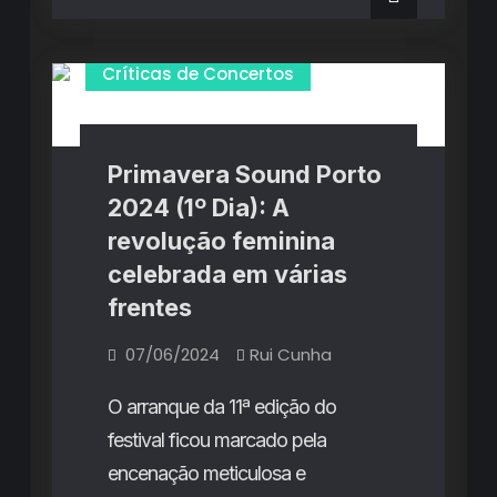
2024
2024
(2º
(2º
Dia):
A
Dia):
Críticas de Concertos
enchente
de
A
Lana
Del
enchente
Rey,
a
de
Primavera Sound Porto
coroação
de
Lana
2024 (1º Dia): A
The
Last
Del
revolução feminina
Dinner
Party
Rey,
celebrada em várias
e
um
a
frentes
dia
repleto
coroação
de
07/06/2024
Rui Cunha
contratempos
de
The
O arranque da 11ª edição do
Last
festival ficou marcado pela
Dinner
encenação meticulosa e