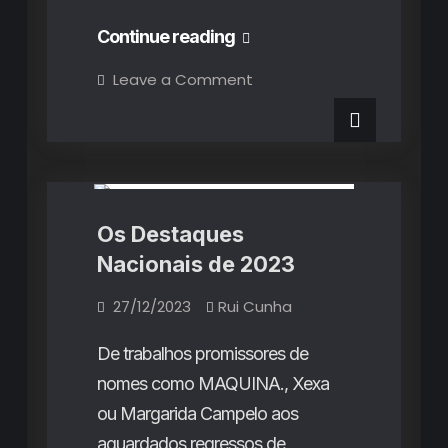
Os
Continue reading
50
on
Leave a Comment
Os
Melhores
50
Melhores
Álbuns
Álbuns
Listas
de
de
2023
2023
Os Destaques
Nacionais de 2023
27/12/2023
Rui Cunha
De trabalhos promissores de
nomes como MAQUINA., Xexa
ou Margarida Campelo aos
aguardados regressos de