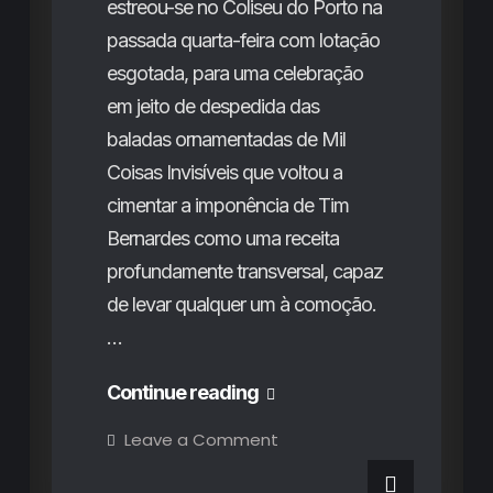
estreou-se no Coliseu do Porto na
passada quarta-feira com lotação
esgotada, para uma celebração
em jeito de despedida das
baladas ornamentadas de Mil
Coisas Invisíveis que voltou a
cimentar a imponência de Tim
Bernardes como uma receita
profundamente transversal, capaz
de levar qualquer um à comoção.
…
Tim
Continue reading
Bernardes
on
Leave a Comment
Tim
no
Bernardes
no
Coliseu