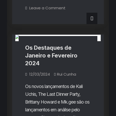
Destaques
on
Leave a Comment
Os
de
Destaques
de
Março
Março
Destaques do Mês
Rubricas
2024
2024
Os Destaques de
Janeiro e Fevereiro
2024
12/03/2024
Rui Cunha
Os novos lançamentos de Kali
Uchis, The Last Dinner Party,
Brittany Howard e Mk.gee são os
lançamentos em análise pelo