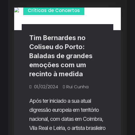
feitas
em
feitas
Críticas de Concertos
família
em
família
Tim Bernardes no
Coliseu do Porto:
Baladas de grandes
emoções com um
recinto à medida
01/02/2024
Rui Cunha
Após ter iniciado a sua atual
digressão europeia em território
nacional, com datas em Coimbra,
Vila Real e Leiria, o artista brasileiro