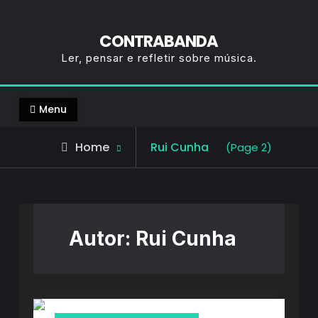
CONTRABANDA
Ler, pensar e refletir sobre música.
Menu
View
Home
Rui Cunha
(Page 2)
all
posts
by
Autor:
Rui Cunha