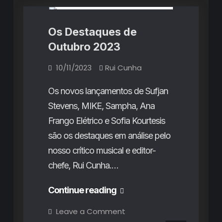
Os Destaques de
Outubro 2023
10/11/2023
Rui Cunha
Os novos lançamentos de Sufjan
Stevens, MIKE, Sampha, Ana
Frango Elétrico e Sofia Kourtesis
são os destaques em análise pelo
nosso crítico musical e editor-
chefe, Rui Cunha.…
Os
Continue reading
Destaques
on
Leave a Comment
Os
de