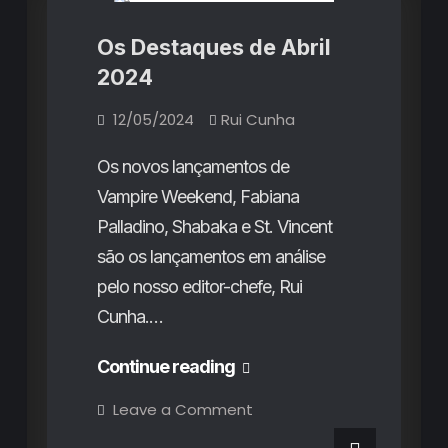
revolução
feminina
A
celebrada
Os Destaques de Abril
em
revolução
várias
2024
frentes
feminina
celebrada
12/05/2024
Rui Cunha
em
Os novos lançamentos de
várias
Vampire Weekend, Fabiana
frentes
Palladino, Shabaka e St. Vincent
são os lançamentos em análise
pelo nosso editor-chefe, Rui
Cunha.…
Os
Continue reading
Destaques
on
Leave a Comment
Os
de
Destaques