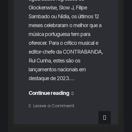
Glockenwise, Slow J, Filipe
Sambado ou Nídia, os últimos 12
meses celebraram o melhor que a
música portuguesa tem para
oferecer. Para o crítico musical e
editor-chefe da CONTRABANDA,
Rui Cunha, estes são os
lançamentos nacionais em
destaque de 2023.…
Os
Continue reading
Destaques
on
Leave a Comment
Os
Nacionais
Destaques
Nacionais
de
de
Destaques do Mês
Rubricas
2023
2023