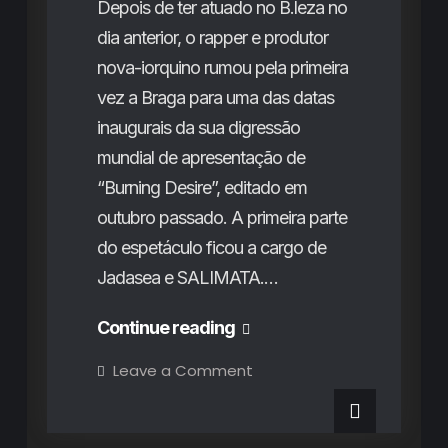
Depois de ter atuado no B.leza no
dia anterior, o rapper e produtor
nova-iorquino rumou pela primeira
vez a Braga para uma das datas
inaugurais da sua digressão
mundial de apresentação de
“Burning Desire”, editado em
outubro passado. A primeira parte
do espetáculo ficou a cargo de
Jadasea e SALIMATA.…
MIKE
Continue reading
no
on
Leave a Comment
MIKE
gnration:
no
gnration:
Reflexões
Reflexões
ardentes
ardentes