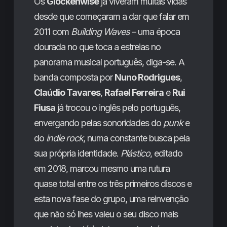
Os
Glockenwise
já viveram muitas vidas
desde que começaram a dar que falar em
2011 com
Building Waves
– uma época
dourada no que toca a estreias no
panorama musical português, diga-se. A
banda composta por
Nuno Rodrigues
,
Claúdio Tavares
,
Rafael Ferreira
e
Rui
Fiusa
já trocou o inglês pelo português,
envergando pelas sonoridades do
punk
e
do
indie rock
, numa constante busca pela
sua própria identidade.
Plástico
, editado
em 2018, marcou mesmo uma rutura
quase total entre os três primeiros discos e
esta nova fase do grupo, uma reinvenção
que não só lhes valeu o seu disco mais