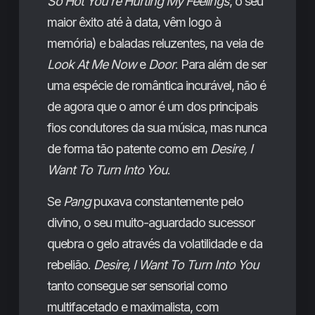
So Hot You’re Hurting My Feelings
, o seu
maior êxito até à data, vêm logo à
memória) e baladas reluzentes, na veia de
Look At Me Now
e
Door
. Para além de ser
uma espécie de romântica incurável, não é
de agora que o amor é um dos principais
fios condutores da sua música, mas nunca
de forma tão patente como em
Desire, I
Want To Turn Into You
.
Se
Pang
puxava constantemente pelo
divino, o seu muito-aguardado sucessor
quebra o gelo através da volatilidade e da
rebelião.
Desire, I Want To Turn Into You
tanto consegue ser sensorial como
multifacetado e maximalista, com