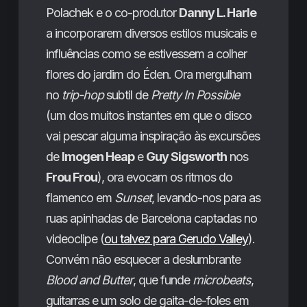
Polachek e o co-produtor
Danny L. Harle
a incorporarem diversos estilos musicais e
influências como se estivessem a colher
flores do jardim do Éden. Ora mergulham
no
trip-hop
subtil de
Pretty In Possible
(um dos muitos instantes em que o disco
vai pescar alguma inspiração às excursões
de
Imogen Heap
e
Guy Sigsworth
nos
Frou Frou
), ora evocam os ritmos do
flamenco em
Sunset
, levando-nos para as
ruas apinhadas de Barcelona captadas no
videoclipe (
ou talvez para Gerudo Valley
).
Convém não esquecer a deslumbrante
Blood and Butter
, que funde
microbeats
,
guitarras e um solo de gaita-de-foles em