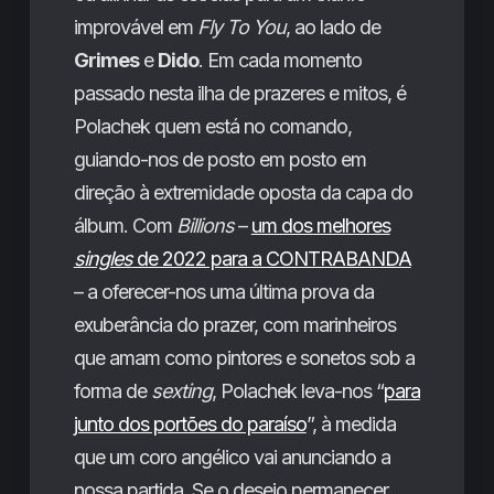
improvável em
Fly To You
, ao lado de
Grimes
e
Dido
. Em cada momento
passado nesta ilha de prazeres e mitos, é
Polachek quem está no comando,
guiando-nos de posto em posto em
direção à extremidade oposta da capa do
álbum. Com
Billions
–
um dos melhores
singles
de 2022 para a CONTRABANDA
– a oferecer-nos uma última prova da
exuberância do prazer, com marinheiros
que amam como pintores e sonetos sob a
forma de
sexting
, Polachek leva-nos “
para
junto dos portões do paraíso
”, à medida
que um coro angélico vai anunciando a
nossa partida. Se o desejo permanecer