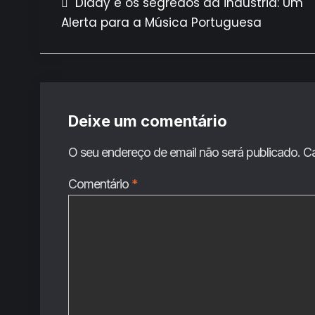
Navegação
Diddy e os segredos da indústria: Um
Alerta para a Música Portuguesa
de
artigos
Deixe um comentário
O seu endereço de email não será publicado.
C
Comentário
*