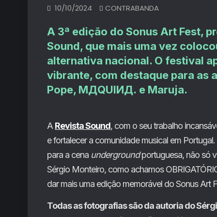
10/10/2024
CONTRABANDA
A 3ª edição do Sonus Art Fest, p
Sound, que mais uma vez coloc
alternativa nacional. O festival 
vibrante, com destaque para as 
Pope
,
MДQUIИД.
e
Maruja
.
A
Revista Sound
, com o seu trabalho incansáve
e fortalecer a comunidade musical em Portugal. 
para a cena
underground
portuguesa, não só v
Sérgio Monteiro, como achamos OBRIGATÓRIO d
dar mais uma edição memorável do Sonus Art F
Todas as fotografias são da autoria do Sérgi