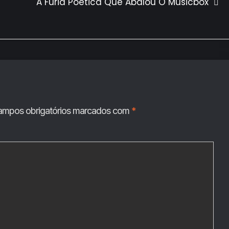
A Fúria Poética Que Abalou O Musicbox
ampos obrigatórios marcados com
*