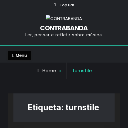
Skip
Top Bar
to
content
CONTRABANDA
Ler, pensar e refletir sobre música.
Menu
Posts
Home
turnstile
tagged
Etiqueta:
turnstile