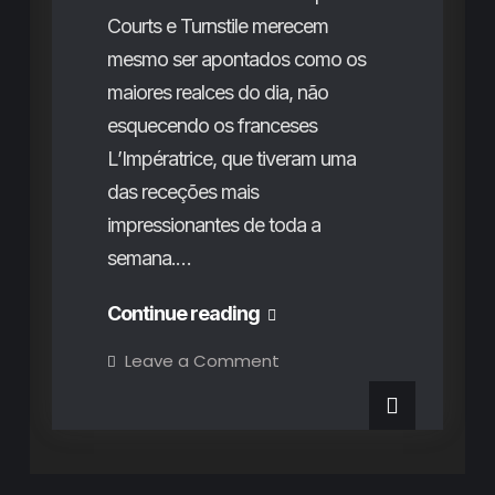
Courts e Turnstile merecem
mesmo ser apontados como os
maiores realces do dia, não
esquecendo os franceses
L’Impératrice, que tiveram uma
das receções mais
impressionantes de toda a
semana.…
O
Continue reading
terceiro
on
Leave a Comment
O
dia
terceiro
dia
do
do
Vodafone
Vodafone
Paredes
de
Paredes
Coura