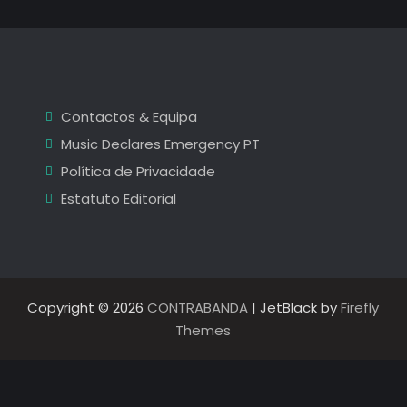
2022:
de
da
agitação
Coura
de
Turnstile
2022:
e
Parquet
da
Courts
Contactos & Equipa
à
agitação
festa
Music Declares Emergency PT
de
de
L’Impératrice
Política de Privacidade
Turnstile
Estatuto Editorial
e
Parquet
Courts
à
Copyright © 2026
CONTRABANDA
| JetBlack by
Firefly
festa
Themes
de
L’Impératrice