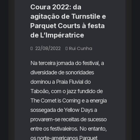
que
Coura 2022: da
conquistou
agitação de Turnstile e
o
Parquet Courts à festa
Parque
de L’Impératrice
da
22/08/2022
Rui Cunha
Cidade
Na terceira jornada do festival, a
diversidade de sonoridades
dominou a Praia Fluvial do
Taboão, com o jazz fundido de
The Comet is Coming e a energia
sossegada de Yellow Days a
provarem-se receitas de sucesso
entre os festivaleiros. No entanto,
os norte-americanos Parquet