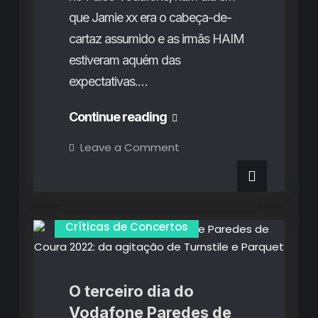
que Jamie xx era o cabeça-de-
cartaz assumido e as irmãs HAIM
estiveram aquém das
expectativas.…
Primavera
Continue reading
Sound
on
Leave a Comment
Primavera
Porto
Sound
Porto
2025
2025
(3º
(3º
Dia): O
hardcore
Dia): O
Críticas de Concertos
glorioso
de
hardcore
Turnstile
que
glorioso
conquistou
o
de
O terceiro dia do
Parque
da
Turnstile
Vodafone Paredes de
Cidade