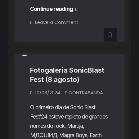
SonicBlast
Continue reading
Fest:
on
Leave a Comment
SonicBlast
um
Fest:
um
Sentimento
Sentimento
Fotogalerias
de
de
Realização
e
Realização
Gratidão!
e
Fotogaleria SonicBlast
Gratidão!
Fest (8 agosto)
10/08/2024
CONTRABANDA
O primeiro dia de Sonic Blast
Fest’24 esteve repleto de grandes
nomes do rock. Maruja,
MДQUIИД, Viagra Boys, Earth