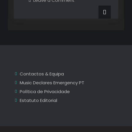
Leave a Comment
SonicBlast
–
Fest
–
Dia
Dia
1:
1:
O
Porto
O
é
a
Porto
Âncora!
é
a
Âncora!
Contactos & Equipa
Music Declares Emergency PT
Política de Privacidade
Estatuto Editorial