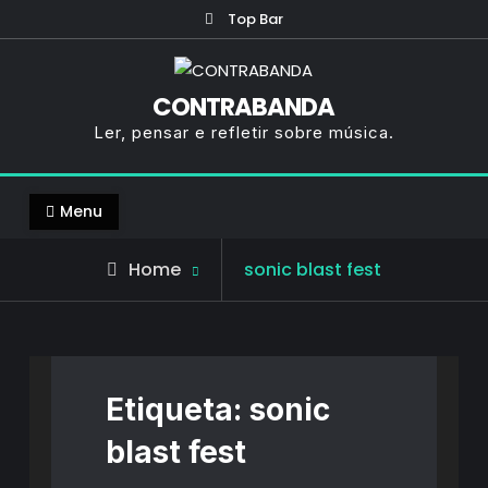
Skip
Top Bar
to
content
CONTRABANDA
Ler, pensar e refletir sobre música.
Menu
Posts
Home
sonic blast fest
tagged
Etiqueta:
sonic
blast fest