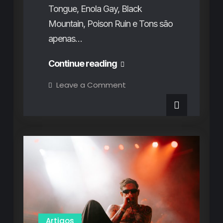
Tongue, Enola Gay, Black
Mountain, Poison Ruin e Tons são
apenas…
Fotogaleria
Continue reading
SonicBlast
on
Leave a Comment
Fotogaleria
Fest
SonicBlast
Fest
(8
(8
agosto)
agosto)
Artigos