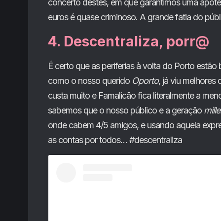
concerto destes, em que garantimos uma apoteo
euros é quase criminoso. A grande fatia do p
4. Descentraliza, porr@
É certo que as periferias à volta do Porto estão
como o nosso querido
Oporto
, já viu melhores
custa muito e Famalicão fica literalmente a me
sabemos que o nosso público e a geração
mill
onde cabem 4/5 amigos, e usando aquela expres
as contas por todos… #descentraliza