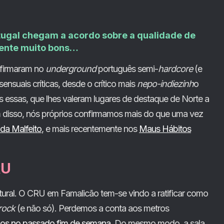
tugal chegam a acordo sobre a qualidade de
mente muito bons…
afirmaram no
underground
português semi-
hardcore
(e
nsuais críticas, desde o crítico mais
nepo-indiezinh
o
s essas, que lhes valeram lugares de destaque de Norte a
ém disso, nós próprios confirmamos mais do que uma vez
 da Malfeito
, e mais recentemente nos
Maus Hábitos
RU
ural. O CRU em Famalicão tem-se vindo a ratificar como
rock
(e não só). Perdemos a conta aos metros
mos no passado fim de semana
. Do mesmo modo, a sala