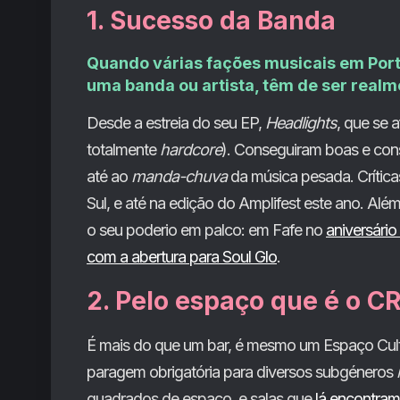
1. Sucesso da Banda
Quando várias fações musicais em Por
uma banda ou artista, têm de ser real
Desde a estreia do seu EP,
Headlights
, que se 
totalmente
hardcore
). Conseguiram boas e conse
até ao
manda-chuva
da música pesada. Crítica
Sul, e até na edição do Amplifest este ano. Al
o seu poderio em palco: em Fafe no
aniversário
com a abertura para Soul Glo
.
2. Pelo espaço que é o C
É mais do que um bar, é mesmo um Espaço Cult
paragem obrigatória para diversos subgéneros
quadrados de espaço, e salas que
lá encontra