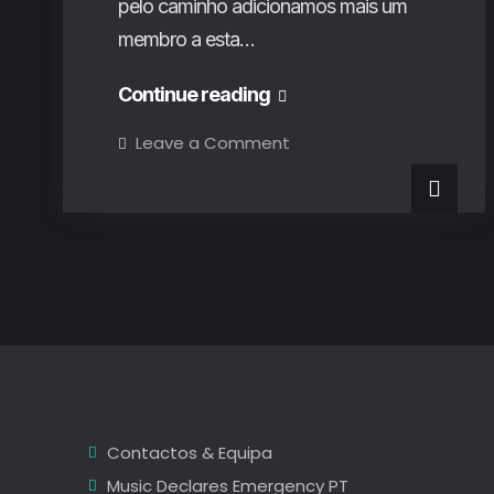
pelo caminho adicionamos mais um
membro a esta…
A
Continue reading
plenitude
on
Leave a Comment
A
e
plenitude
e
magia
magia
de
de
Duo
Ruut
Duo
no
Westway
Ruut
Lab
Festival
no
Westway
Lab
Festival
Contactos & Equipa
Music Declares Emergency PT