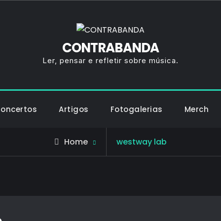
CONTRABANDA
Ler, pensar e refletir sobre música.
Concertos
Artigos
Fotogalerias
Merch
Posts
Home
westway lab
tagged