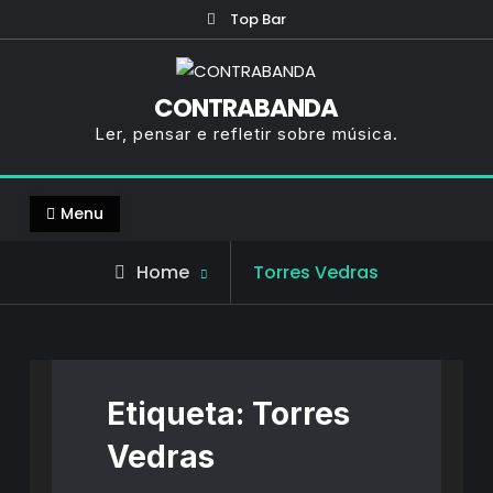
Skip
Top Bar
to
content
CONTRABANDA
Ler, pensar e refletir sobre música.
Menu
Posts
Home
Torres Vedras
tagged
Etiqueta:
Torres
Vedras