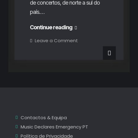
de concertos, de norte a sul do
país.…
Super
Continue reading
Bock
on
Leave a Comment
Super
Super
Bock
Super
Nova:
Nova:
Uma
Uma
Nova
Edição
Nova
+
Um
Edição
Novo
Formato
+
Um
Novo
Contactos & Equipa
Formato
Music Declares Emergency PT
Política de Privacidade