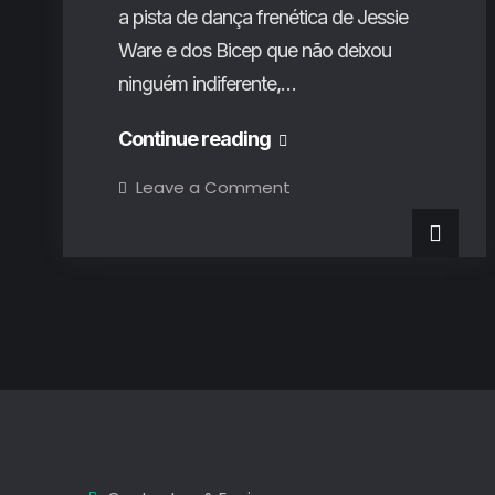
a pista de dança frenética de Jessie
Ware e dos Bicep que não deixou
ninguém indiferente,…
Vodafone
Continue reading
Paredes
on
Leave a Comment
Vodafone
de
Paredes
de
Coura
Coura
2023
2023
(1º
Dia):
(1º
Um
aniversário
Dia):
celebrado
com
Um
os
hinos
aniversário
do
presente
celebrado
com