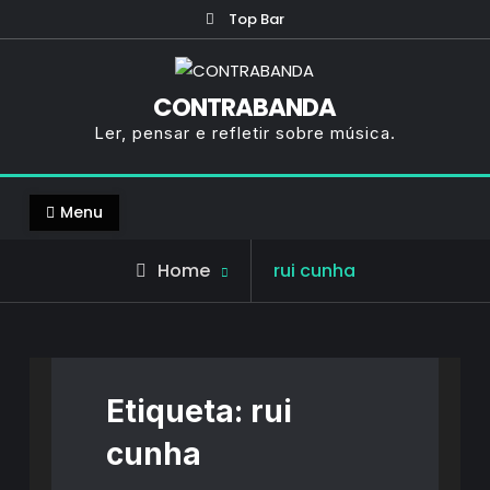
Skip
Top Bar
to
content
CONTRABANDA
Ler, pensar e refletir sobre música.
Menu
Posts
Home
rui cunha
tagged
Etiqueta:
rui
cunha