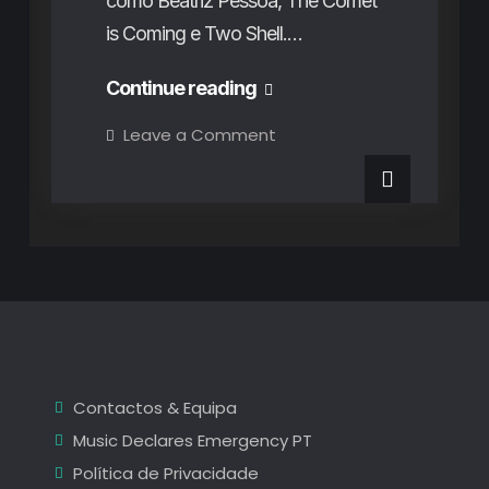
como Beatriz Pessoa, The Comet
is Coming e Two Shell.…
O
Continue reading
regresso
on
Leave a Comment
O
estrondoso
regresso
estrondoso
de
de
Kendrick
Kendrick
Lamar,
a
Lamar,
explosividade
de
a
Baby
Keem
explosividade
e
o
de
dilúvio
que
Baby
inundou
Contactos & Equipa
a
Keem
noite
Music Declares Emergency PT
inaugural:
e
Primavera
Política de Privacidade
Sound
o