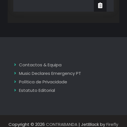
Sound
Porto
2025
2025
(2º
(2º
Dia):
A
Dia):
promessa
selada
A
de
Chat
promessa
Pile
e
selada
o
legado
de
imensurável
Contactos & Equipa
de
Chat
Deftones
Music Declares Emergency PT
e
Pile
Beach
Política de Privacidade
House
e
Estatuto Editorial
o
legado
imensurável
de
Copyright © 2026
CONTRABANDA
| JetBlack by
Firefly
Deftones