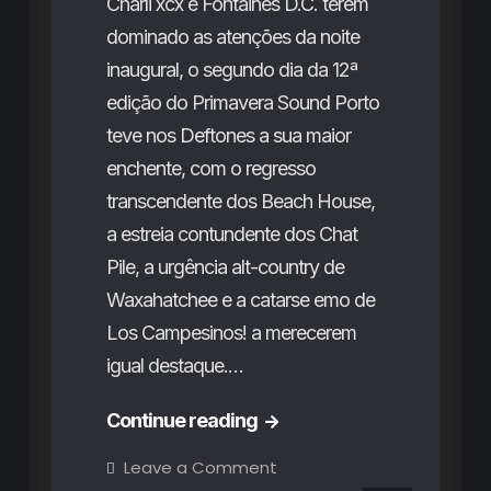
Charli xcx e Fontaines D.C. terem
dominado as atenções da noite
inaugural, o segundo dia da 12ª
edição do Primavera Sound Porto
teve nos Deftones a sua maior
enchente, com o regresso
transcendente dos Beach House,
a estreia contundente dos Chat
Pile, a urgência alt-country de
Waxahatchee e a catarse emo de
Los Campesinos! a merecerem
igual destaque.…
Primavera
Continue reading
Sound
on
Leave a Comment
Primavera
Porto