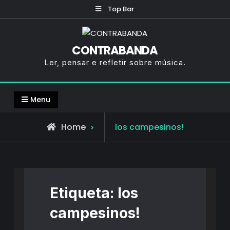
Skip
Top Bar
to
content
CONTRABANDA
Ler, pensar e refletir sobre música.
Menu
Posts
Home
los campesinos!
tagged
Etiqueta:
los
campesinos!