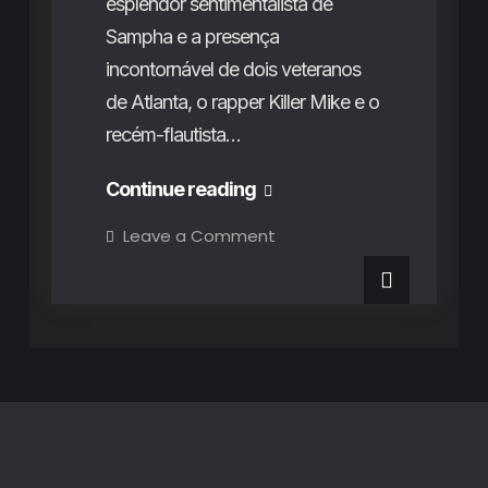
esplendor sentimentalista de
Sampha e a presença
incontornável de dois veteranos
de Atlanta, o rapper Killer Mike e o
recém-flautista…
Vodafone
Continue reading
Paredes
on
Leave a Comment
Vodafone
de
Paredes
de
Coura
Coura
2024
2024
(1º
dia):
(1º
Um
regresso
dia):
entre
voos
Um
altos,
reinvenções
regresso
frustrantes
e
entre