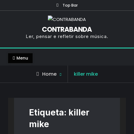
Skip
Top Bar
to
content
CONTRABANDA
Ler, pensar e refletir sobre música.
Menu
Posts
Home
killer mike
tagged
Etiqueta:
killer
mike