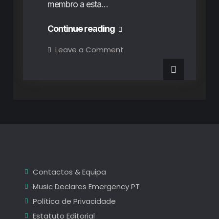
membro a esta…
A
Continue reading
plenitude
on
Leave a Comment
A
e
plenitude
e
magia
magia
de
de
Duo
Ruut
Duo
no
Westway
Ruut
Lab
Festival
no
Westway
Lab
Contactos & Equipa
Festival
Music Declares Emergency PT
Política de Privacidade
Estatuto Editorial