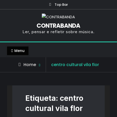
Skip
Top Bar
to
content
CONTRABANDA
Ler, pensar e refletir sobre música.
Menu
Posts
Home
centro cultural vila flor
tagged
Etiqueta:
centro
cultural vila flor