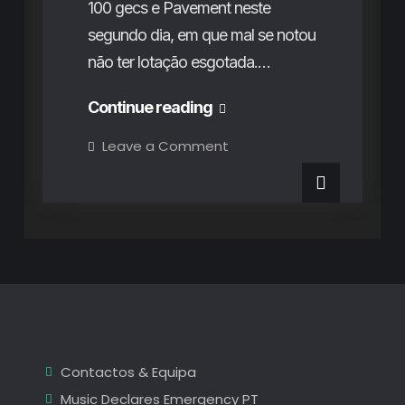
100 gecs e Pavement neste
segundo dia, em que mal se notou
não ter lotação esgotada.…
O
Continue reading
segundo
on
Leave a Comment
O
dia
segundo
dia
do
do
NOS
NOS
Primavera
Sound
Primavera
2022:
a
Sound
música
do
2022:
passado,
presente
a
e
futuro
música
Contactos & Equipa
do
Music Declares Emergency PT
passado,