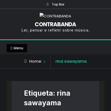
Skip
Top Bar
to
content
CONTRABANDA
Ler, pensar e refletir sobre música.
Menu
Posts
Home
rina sawayama
tagged
Etiqueta:
rina
sawayama