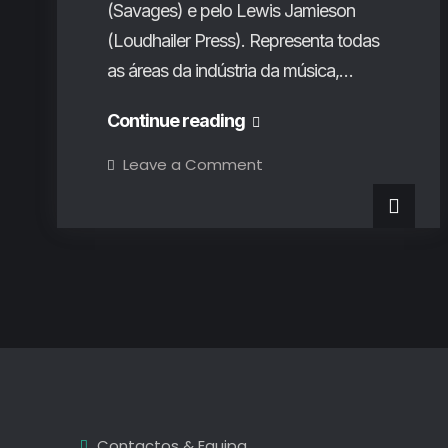
(Savages) e pelo Lewis Jamieson
(Loudhailer Press). Representa todas
as áreas da indústria da música,…
Music
Continue reading
Declares
on
Leave a Comment
Music
Emergency
Declares
Emergency
Portugal
Portugal
–
–
Nós
já
Nós
assinámos!
E
já
tu?
assinámos!
E
tu?
Contactos & Equipa