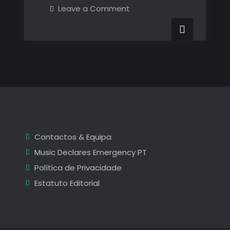
Vilar
on
Leave a Comment
Fotogaleria
de
Vilar
de
Mouros
Mouros
2025
2025
–
1º
–
Dia
1º
Dia
Contactos & Equipa
Music Declares Emergency PT
Política de Privacidade
Estatuto Editorial