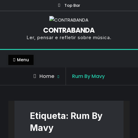
Skip
Top Bar
to
content
CONTRABANDA
Ler, pensar e refletir sobre música.
Menu
Posts
Home
Rum By Mavy
tagged
Etiqueta:
Rum By
Mavy