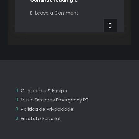
de
on
Leave a Comment
Fotogaleria
Vaiapraia
de
Vaiapraia
no
no
Café-
Café-
Concerto
RUM
Concerto
by
Mavy
RUM
by
Mavy
Contactos & Equipa
Music Declares Emergency PT
Política de Privacidade
Estatuto Editorial