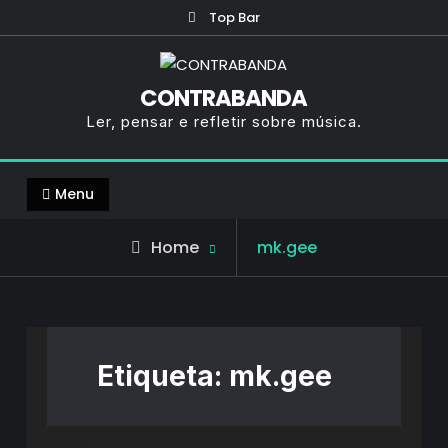
Skip
Top Bar
to
content
CONTRABANDA
Ler, pensar e refletir sobre música.
Menu
Posts
Home
mk.gee
tagged
Etiqueta:
mk.gee
Destaques do Mês
Rubricas