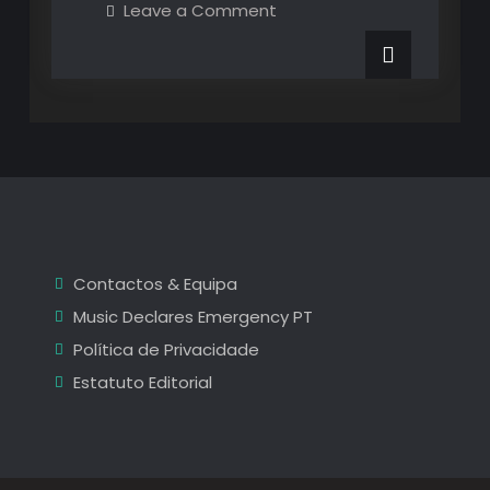
on
Leave a Comment
Os
de
Destaques
de
Janeiro
Janeiro
e
e
Fevereiro
2024
Fevereiro
2024
Contactos & Equipa
Music Declares Emergency PT
Política de Privacidade
Estatuto Editorial