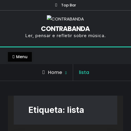
Skip
Top Bar
to
content
CONTRABANDA
Ler, pensar e refletir sobre música.
Menu
Posts
Home
lista
tagged
Etiqueta:
lista
Listas