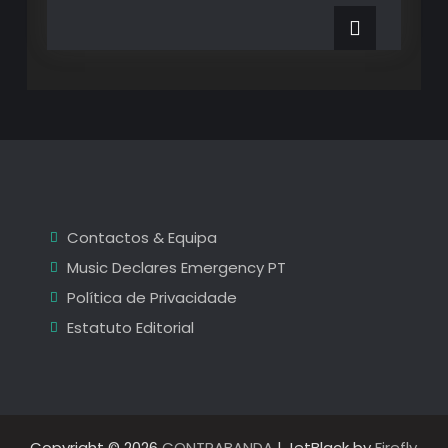
Os
Melhores
50
Melhores
Singles
Singles
de
de
2022
2022
Contactos & Equipa
Music Declares Emergency PT
Política de Privacidade
Estatuto Editorial
Copyright © 2026
CONTRABANDA
| JetBlack by
Firefly