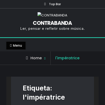
Skip
Top Bar
to
content
CONTRABANDA
Ler, pensar e refletir sobre música.
Menu
Posts
Home
l'impératrice
tagged
Etiqueta:
l'impératrice