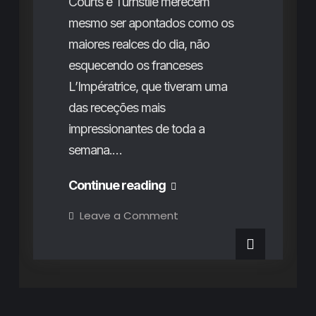
Courts e Turnstile merecem
mesmo ser apontados como os
maiores realces do dia, não
esquecendo os franceses
L’Impératrice, que tiveram uma
das receções mais
impressionantes de toda a
semana.…
O
Continue reading
terceiro
on
Leave a Comment
O
dia
terceiro
dia
do
do
Vodafone
Vodafone
Paredes
de
Paredes
Coura
2022:
de