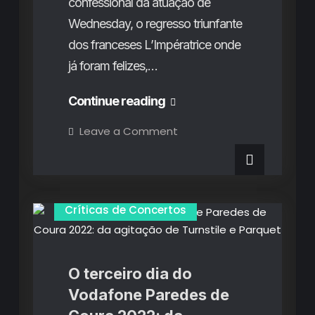
confessional da atuação de
Wednesday, o regresso triunfante
dos franceses L’Impératrice onde
já foram felizes,…
Vodafone
Continue reading
Paredes
on
Leave a Comment
Vodafone
de
Paredes
de
Coura
Coura
2024
2024
(2º
Dia):
(2º
Críticas de Concertos
‘Victory
laps’,
Dia):
deceções
e
‘Victory
descargas
purgativas
laps’,
O terceiro dia do
deceções
Vodafone Paredes de
e