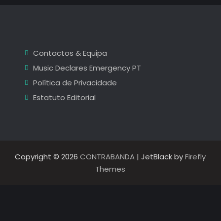
da
agitação
Coura
de
Turnstile
2022:
e
Parquet
da
Courts
Contactos & Equipa
à
agitação
festa
Music Declares Emergency PT
de
de
L’Impératrice
Política de Privacidade
Turnstile
Estatuto Editorial
e
Parquet
Courts
à
Copyright © 2026
CONTRABANDA
| JetBlack by
Firefly
festa
Themes
de
L’Impératrice