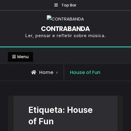
Skip
Top Bar
to
content
CONTRABANDA
Ler, pensar e refletir sobre música.
Menu
Posts
Home
House of Fun
tagged
Etiqueta:
House
of Fun