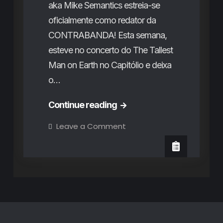
aka Mike Semantics estreia-se
oficialmente como redator da
CONTRABANDA! Esta semana,
esteve no concerto do The Tallest
Man on Earth no Capitólio e deixa
o…
The
Continue reading
Tallest
on
Leave a Comment
The
Man
Tallest
Man
on
on
Earth
Earth
no
Capitólio:
no
um
“contador
Capitólio:
de
histórias”
um
para
amigos,