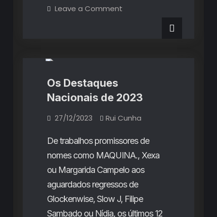
Razões
on
Leave a Comment
3
para
Razões
para
celebrar
celebrar
Listas
o
o
Ano
Malfeito
Ano
em
Fafe
Malfeito
Os Destaques
em
Nacionais de 2023
Fafe
27/12/2023
Rui Cunha
De trabalhos promissores de
nomes como MAQUINA., Xexa
ou Margarida Campelo aos
aguardados regressos de
Glockenwise, Slow J, Filipe
Sambado ou Nídia, os últimos 12