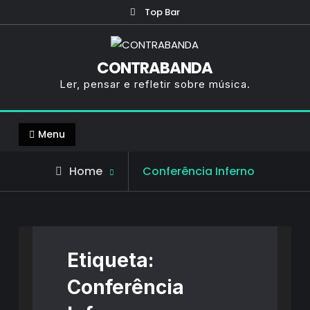
Skip
Top Bar
to
content
CONTRABANDA
Ler, pensar e refletir sobre música.
Menu
Posts
Home
Conferência Inferno
tagged
Etiqueta:
Conferência