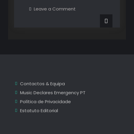
Bock
on
Leave a Comment
Super
Super
Bock
Super
Nova:
Nova:
Uma
Uma
Nova
Edição
Nova
+
Um
Edição
Novo
Formato
+
Um
Novo
Contactos & Equipa
Formato
Music Declares Emergency PT
Política de Privacidade
Estatuto Editorial