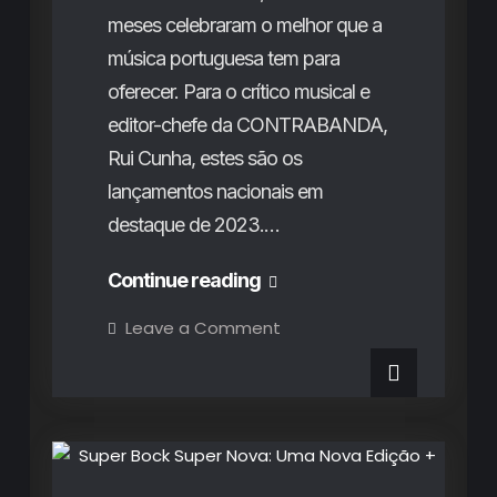
meses celebraram o melhor que a
música portuguesa tem para
oferecer. Para o crítico musical e
editor-chefe da CONTRABANDA,
Rui Cunha, estes são os
lançamentos nacionais em
destaque de 2023.…
Os
Continue reading
Destaques
on
Leave a Comment
Os
Nacionais
Destaques
Nacionais
de
de
2023
2023
Artigos