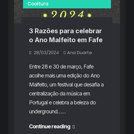
nostálgicas
Celebrações
Cooltura
e
a
universais,
importância
da
propostas
diversidade
nostálgicas
3 Razões para celebrar
e
o Ano Malfeito em Fafe
a
28/03/2024
Ana Duarte
importância
da
Entre 28 e 30 de março, Fafe
diversidade
acolhe mais uma edição do Ano
Malfeito, um festival que desafia a
centralização da música em
Portugal e celebra a beleza do
underground……
3
Continue reading