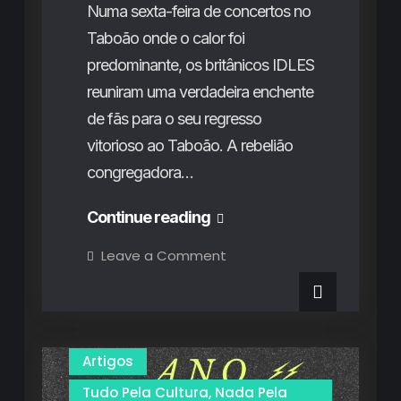
Numa sexta-feira de concertos no
Taboão onde o calor foi
predominante, os britânicos IDLES
reuniram uma verdadeira enchente
de fãs para o seu regresso
vitorioso ao Taboão. A rebelião
congregadora…
Vodafone
Continue reading
Paredes
on
Leave a Comment
Vodafone
de
Paredes
de
Coura
Coura
2024
2024
(3º
Dia):
(3º
Artigos
Celebrações
universais,
Dia):
propostas
Tudo Pela Cultura, Nada Pela