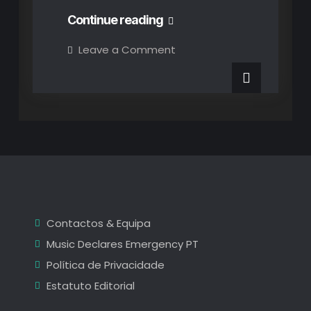
SonicBlast
Continue reading
Fest:
on
Leave a Comment
SonicBlast
um
Fest:
um
Sentimento
Sentimento
de
de
Realização
e
Realização
Gratidão!
e
Gratidão!
Contactos & Equipa
Music Declares Emergency PT
Política de Privacidade
Estatuto Editorial