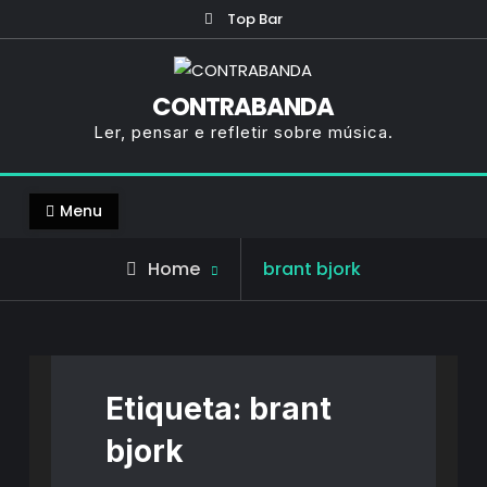
Skip
Top Bar
to
content
CONTRABANDA
Ler, pensar e refletir sobre música.
Menu
Posts
Home
brant bjork
tagged
Etiqueta:
brant
bjork