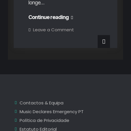
longe…
1º
Continue reading
Dia
on
Leave a Comment
1º
EDP
Dia
EDP
Vilar
Vilar
de
de
Mouros
–
Mouros
O
Encontro
–
com
o
O
Legado
Intocável
Encontro
com
Contactos & Equipa
o
Music Declares Emergency PT
Legado
Política de Privacidade
Intocável
Estatuto Editorial