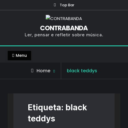
Skip
Top Bar
to
content
CONTRABANDA
Ler, pensar e refletir sobre música.
Menu
Posts
Home
black teddys
tagged
Etiqueta:
black
teddys