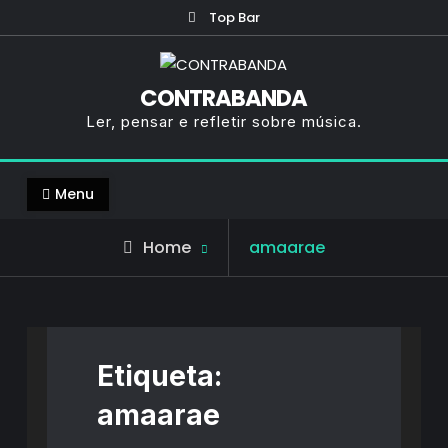
Skip
Top Bar
to
content
CONTRABANDA
Ler, pensar e refletir sobre música.
Menu
Posts
Home
amaarae
tagged
Etiqueta:
amaarae