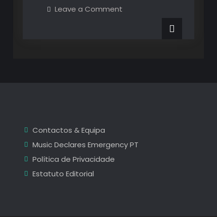
Destaques
on
Leave a Comment
Os
de
Destaques
de
Maio
Maio
e
e
Junho
2023
Junho
2023
Contactos & Equipa
Music Declares Emergency PT
Política de Privacidade
Estatuto Editorial