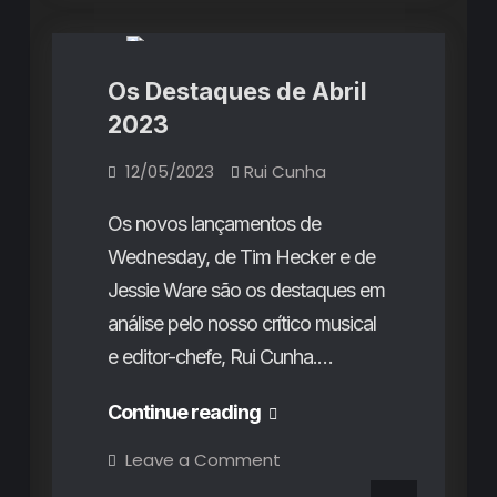
e
e
Junho
2023
Junho
2023
Os Destaques de Abril
2023
12/05/2023
Rui Cunha
Os novos lançamentos de
Wednesday, de Tim Hecker e de
Jessie Ware são os destaques em
análise pelo nosso crítico musical
e editor-chefe, Rui Cunha.…
Os
Continue reading
Destaques
on
Leave a Comment
Os
de
Destaques