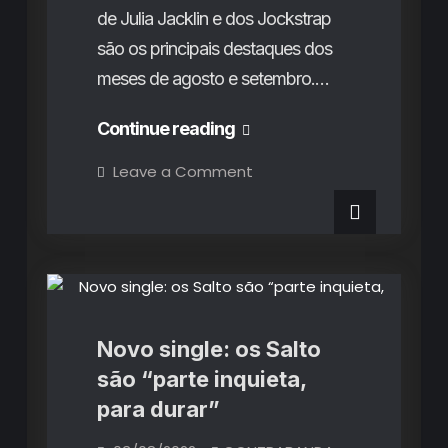
de Julia Jacklin e dos Jockstrap
são os principais destaques dos
meses de agosto e setembro.…
Os
Continue reading
Destaques
on
Leave a Comment
Os
de
Destaques
Rubricas
de
Agosto
Agosto
Tudo Pela Cultura, Nada Pela
e
e
Cooltura
Setembro
2022
Setembro
2022
Novo single: os Salto
são “parte inquieta,
para durar”