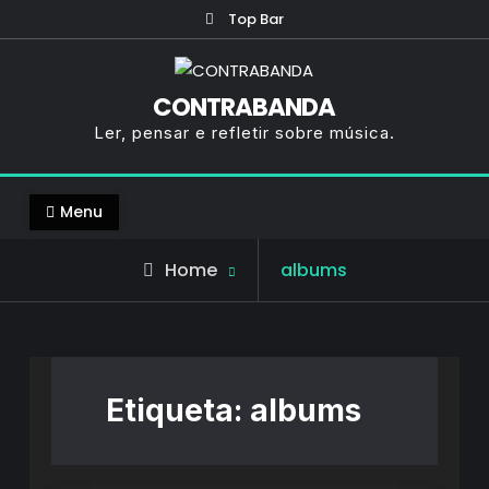
Skip
Top Bar
to
content
CONTRABANDA
Ler, pensar e refletir sobre música.
Menu
Posts
Home
albums
tagged
Etiqueta:
albums
Destaques do Mês
Rubricas