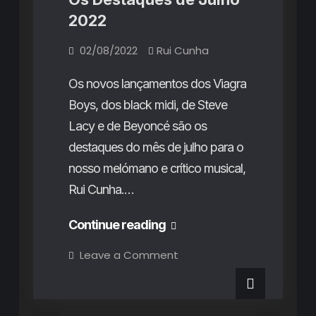
para
2022
durar”
02/08/2022
Rui Cunha
Os novos lançamentos dos Viagra
Boys, dos black midi, de Steve
Lacy e de Beyoncé são os
destaques do mês de julho para o
nosso melómano e crítico musical,
Rui Cunha.…
Os
Continue reading
Destaques
on
Leave a Comment
Os
de
Destaques
de
Julho
Julho
2022
2022