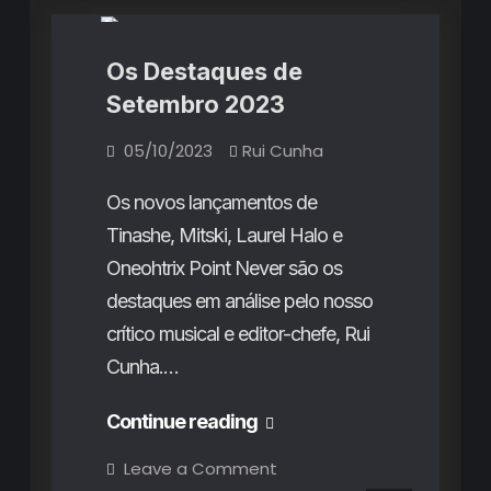
Os Destaques de
Setembro 2023
05/10/2023
Rui Cunha
Os novos lançamentos de
Tinashe, Mitski, Laurel Halo e
Oneohtrix Point Never são os
destaques em análise pelo nosso
crítico musical e editor-chefe, Rui
Cunha.…
Os
Continue reading
Destaques
on
Leave a Comment
Os
de