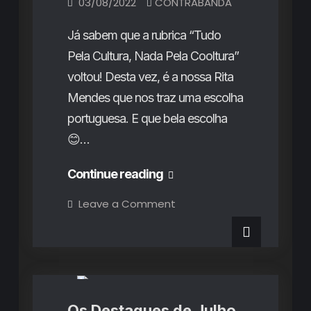
03/08/2022
CONTRABANDA
Já sabem que a rubrica “Tudo
Pela Cultura, Nada Pela Cooltura”
voltou! Desta vez, é a nossa Rita
Mendes que nos traz uma escolha
portuguesa. E que bela escolha
😊…
Novo
Continue reading
single:
on
Leave a Comment
Novo
os
single:
os
Salto
Salto
Destaques do Mês
Rubricas
são
são
“parte
inquieta,
“parte
para
durar”
inquieta,
Os Destaques de Julho