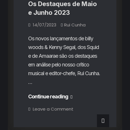
Os Destaques de Maio
e Junho 2023
14/07/2023
Rui Cunha
Os novos lançamentos de billy
woods & Kenny Segal, dos Squid
e de Amaarae são os destaques
em análise pelo nosso crítico
musical e editor-chefe, Rui Cunha.
…
Os
Continue reading
Destaques
on
Leave a Comment
Os
de
Destaques
de
Maio
Maio
Destaques do Mês
Rubricas