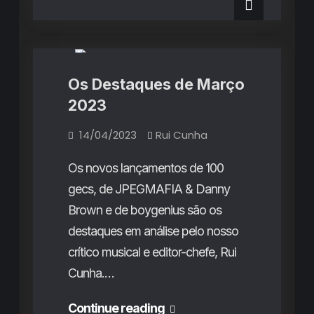
de
Abril
Abril
Destaques do Mês
Rubricas
2023
2023
Os Destaques de Março
2023
14/04/2023
Rui Cunha
Os novos lançamentos de 100
gecs, de JPEGMAFIA & Danny
Brown e de boygenius são os
destaques em análise pelo nosso
crítico musical e editor-chefe, Rui
Cunha.…
Os
Continue reading