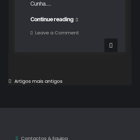
Cunha.…
Os
Continue reading
Destaques
on
Leave a Comment
Os
de
Destaques
de
Junho
Junho
2022
2022
Navegação
Artigos mais antigos
de
artigos
Contactos & Equipa