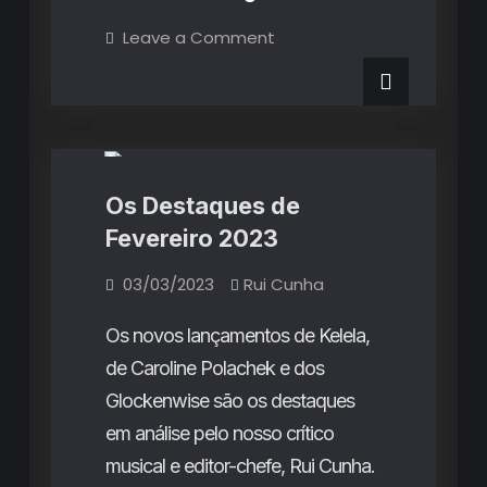
Destaques
on
Leave a Comment
Os
de
Destaques
de
Março
Março
Destaques do Mês
Rubricas
2023
2023
Os Destaques de
Fevereiro 2023
03/03/2023
Rui Cunha
Os novos lançamentos de Kelela,
de Caroline Polachek e dos
Glockenwise são os destaques
em análise pelo nosso crítico
musical e editor-chefe, Rui Cunha.