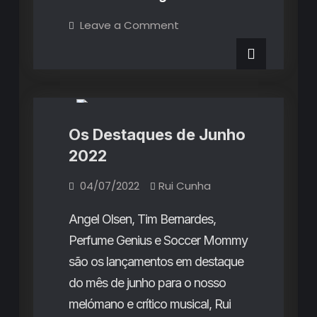
a
on
Leave a Comment
Álbuns
Destacar
a
Destacar
no
no
Destaques do Mês
Rubricas
Primeiro
Primeiro
Semestre
de
Semestre
2022
de
Os Destaques de Junho
2022
2022
04/07/2022
Rui Cunha
Angel Olsen, Tim Bernardes,
Perfume Genius e Soccer Mommy
são os lançamentos em destaque
do mês de junho para o nosso
melómano e crítico musical, Rui